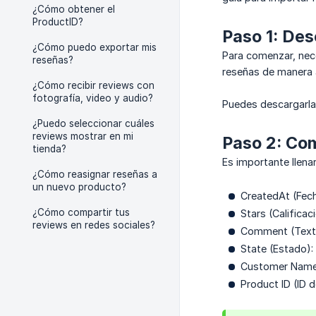
¿Cómo obtener el
ProductID?
Paso 1: Des
¿Cómo puedo exportar mis
Para comenzar, nece
reseñas?
reseñas de manera 
¿Cómo recibir reviews con
fotografía, video y audio?
Puedes descargarl
¿Puedo seleccionar cuáles
reviews mostrar en mi
Paso 2: Com
tienda?
Es importante llena
¿Cómo reasignar reseñas a
un nuevo producto?
CreatedAt (Fecha
¿Cómo compartir tus
Stars (Calificac
reviews en redes sociales?
Comment (Texto 
State (Estado)
Customer Name (
Product ID (ID d